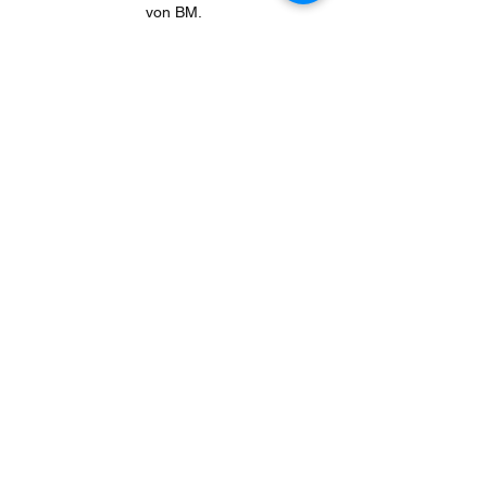
von BM.
Unser Team verfügt über lanjährige
Erfahrungen im Bereich Training und Coaching.