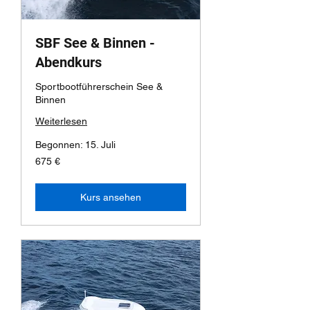
SBF See & Binnen -
Abendkurs
Sportbootführerschein See &
Binnen
Weiterlesen
Begonnen: 15. Juli
675
675 €
Euro
Kurs ansehen