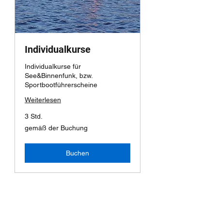
Individualkurse
Individualkurse für
See&Binnenfunk, bzw.
Sportbootführerscheine
Weiterlesen
3 Std.
gemäß
gemäß der Buchung
der
Buchung
Buchen