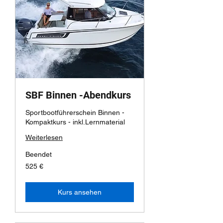
SBF Binnen -Abendkurs
Sportbootführerschein Binnen -
Kompaktkurs - inkl.Lernmaterial
Weiterlesen
Beendet
525
525 €
Euro
Kurs ansehen