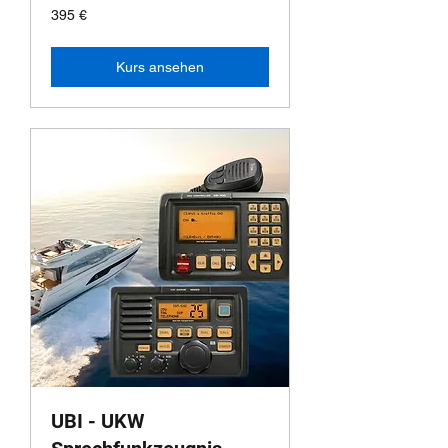
395
395 €
Euro
Kurs ansehen
UBI - UKW