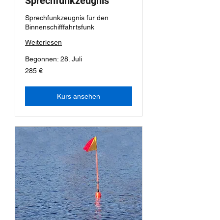
Sprechfunkzeugnis
Sprechfunkzeugnis für den
Binnenschifffahrtsfunk
Weiterlesen
Begonnen: 28. Juli
285
285 €
Euro
Kurs ansehen