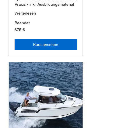
Praxis - inkl. Ausbildungsmaterial
Weiterlesen
Beendet
675
675 €
Euro
Kurs ansehen