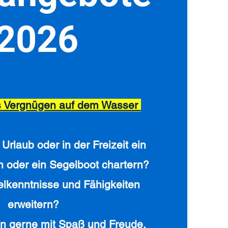
2026
s Vergnügen auf dem Wasser
Urlaub oder in der Freizeit ein
n oder ein Segelboot chartern?
elkenntnisse und Fähigkeiten
erweitern?
en gerne mit Spaß und Freude,